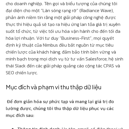
cho doanh nghiệp. Tên gọi và biểu tượng của chúng tôi
đại diện cho một “Làn sóng rạng rỡ” (Radiance Wave),
phản ánh niềm tin rằng một giải pháp công nghệ được
thực thi hiệu quả sẽ tạo ra hiệu ứng lan tỏa giá trị xuyên
suốt tổ chức, từ việc tối ưu hóa vận hành cho đến tối đa
hóa lợi nhuận. Với tư duy “Business-First”, mọi quyết
định kỹ thuật của Nimbus đều bắt nguồn từ mục tiêu
chiến lược của khách hàng, đảm bảo tính bền vững và
minh bạch trong mọi dịch vụ từ tư vấn Salesforce, hệ sinh
thái Slack đến các giải pháp quảng cáo cộng tác CPAS và
SEO chiến lược.
Mục đích và phạm vi thu thập dữ liệu
Để đơn giản hóa sự phức tạp và mang lại giá trị đo
lường được, chúng tôi thu thập dữ liệu phục vụ các
mục đích sau: