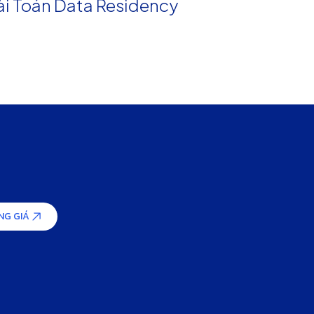
ài Toán Data Residency
NG GIÁ