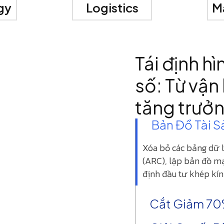
gy
Logistics
M
Tái định hì
số: Từ vận
tăng trưở
Bản Đồ Tài S
Xóa bỏ các bảng dữ 
(ARC), lập bản đồ mạ
định đầu tư khép kín
Cắt Giảm 70