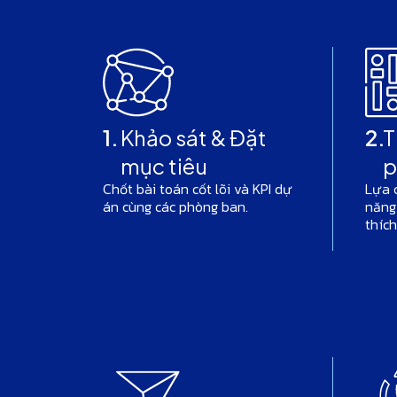
1.
Khảo sát & Đặt
2.
T
mục tiêu
p
Chốt bài toán cốt lõi và KPI dự
Lựa 
án cùng các phòng ban.
năng
thích