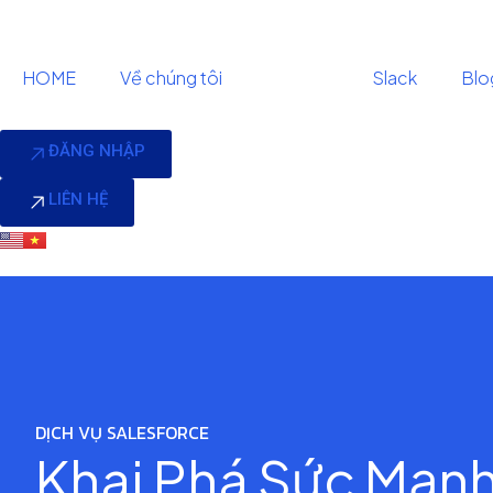
HOME
Về chúng tôi
Dịch vụ
Slack
Blo
ĐĂNG NHẬP
LIÊN HỆ
DỊCH VỤ SALESFORCE
Khai Phá Sức Mạnh