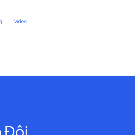
g
Video
 Đội