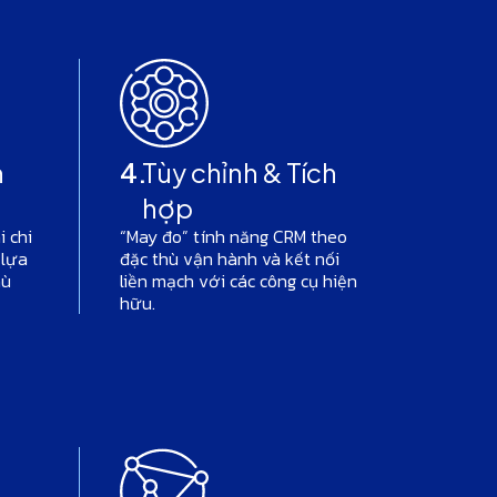
n
4.
Tùy chỉnh & Tích
hợp
i chi
“May đo” tính năng CRM theo
 lựa
đặc thù vận hành và kết nối
hù
liền mạch với các công cụ hiện
hữu.