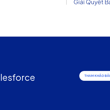
Giải Quyết B
lesforce
THAM KHẢO BẢ