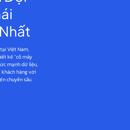
ái
 Nhất
tại Việt Nam,
iết kế “cỗ máy
sức mạnh dữ liệu,
a khách hàng với
iến chuyên sâu.